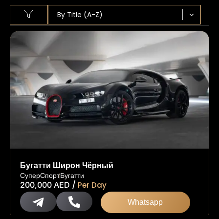
Sort content
SORT BY
Sort content
By Title (A-Z)
Бугатти Широн Чёрный
СуперСпорт
Бугатти
/
200,000
AED
Per Day
Whatsapp