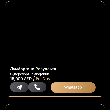
Ламборгини Ревуэльто
Суперспорт
Ламборгини
/
15,000
AED
Per Day
Whatsapp