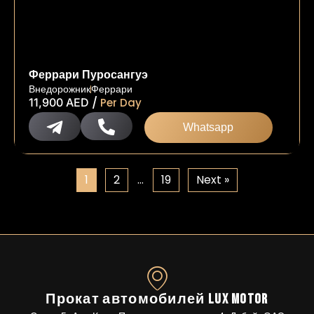
Феррари Пуросангуэ
Внедорожник
Феррари
/
11,900
AED
Per Day
Whatsapp
1
2
…
19
Next »
Прокат автомобилей Lux Motor