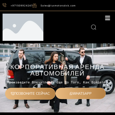
+971509924247
Sales@luxmotorsdxb.com
КОРПОРАТИВНАЯ АРЕНДА
АВТОМОБИЛЕЙ
Произведите Впечатление Еще До Того, Как Войдете.
ПОЗВОНИТЕ СЕЙЧАС
WHATSAPP