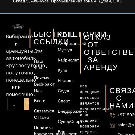
Склад 5, Аль-Куоз, Промышленная зона 4, Дубай, ОАЭ
БЫСТРЫЕ
КАТЕГОРИИ
ОТКАЗ
Выбирайте 
ССЫЛКИ
ОТ
и 
Американский
Мускул
ОТВЕТСТВ
арендуйте 
Дом
автомобиль 
ЗА
Кабриолет
Наш
круглосуточно, 
АРЕНДУ
Флот
Купе
посуточно, 
Почему
понедельно 
Роскошь
Выбирают
Все 
или 
СВЯЗ
Нас
Седан
арендные 
помесячно.
С
договоры 
Блоги
Спорт
являются 
НАМИ
окончательными 
Связаться
Внедорожники
и не 
+971502
С Нами
подлежат 
СуперСпорт
sales@ru
возврату 
Политика
Ван
средств. 
Конфиденциальности
Открыто