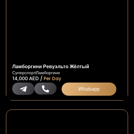
Ламборгини Ревуэльто Жёлтый
Суперспорт
Ламборгини
/
14,000
AED
Per Day
Whatsapp