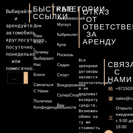
БЫСТРЫЕ
КАТЕГОРИИ
ОТКАЗ
Выбирайте 
ССЫЛКИ
ОТ
и 
Американский
Мускул
ОТВЕТСТВ
арендуйте 
Дом
автомобиль 
ЗА
Кабриолет
Наш
круглосуточно, 
АРЕНДУ
Флот
Купе
посуточно, 
Почему
понедельно 
Роскошь
Выбирают
Все 
или 
СВЯЗ
Нас
Седан
арендные 
помесячно.
С
договоры 
Блоги
Спорт
являются 
НАМИ
окончательными 
Связаться
Внедорожники
и не 
+971502
С Нами
подлежат 
СуперСпорт
sales@ru
возврату 
Политика
Ван
средств. 
Конфиденциальности
Открыто
Возможен 
ежеднев
обмен на 
с 9:00 д
ту же 
18:00
стоимость 