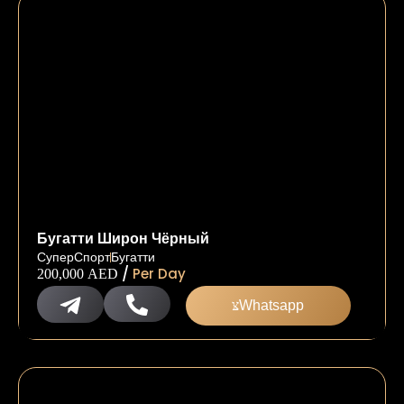
Бугатти Широн Чёрный
СуперСпорт
Бугатти
/
Per Day
200,000
AED
Whatsapp