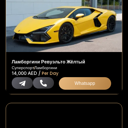
Ламборгини Ревуэльто Жёлтый
Суперспорт
Ламборгини
/
14,000
AED
Per Day
Whatsapp