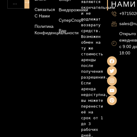
являются 
НАМИ
окончательными 
Связаться
Внедорожники
и не 
+971502
С Нами
подлежат 
СуперСпорт
sales@ru
возврату 
Политика
Ван
средств. 
Конфиденциальности
Открыто
Возможен 
ежеднев
обмен на 
с 9:00 д
ту же 
18:00
стоимость 
аренды 
после 
получения 
разрешения. 
Если 
аренда 
недоступна, 
вы можете 
перенести 
её на 
срок от 1 
до 3 
рабочих 
дней. 