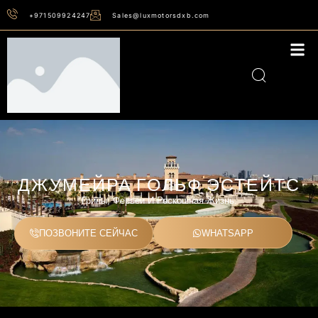
+971509924247
Sales@luxmotorsdxb.com
ДЖУМЕЙРА ГОЛЬФ ЭСТЕЙТС
Грины, Фервеи И Роскошная Жизнь.
ПОЗВОНИТЕ СЕЙЧАС
WHATSAPP