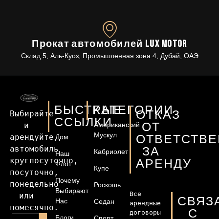
Прокат автомобилей Lux Motor
Склад 5, Аль-Куоз, Промышленная зона 4, Дубай, ОАЭ
БЫСТРЫЕ
КАТЕГОРИИ
ОТКАЗ
Выбирайте 
ССЫЛКИ
ОТ
и 
Американский
Мускул
ОТВЕТСТВ
арендуйте 
Дом
автомобиль 
ЗА
Кабриолет
Наш
круглосуточно, 
АРЕНДУ
Флот
Купе
посуточно, 
Почему
понедельно 
Роскошь
Выбирают
Все 
или 
СВЯЗ
Нас
Седан
арендные 
помесячно.
С
договоры 
Блоги
Спорт