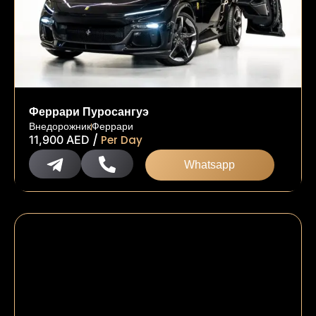
Феррари Пуросангуэ
Внедорожник
Феррари
/
11,900
AED
Per Day
Whatsapp