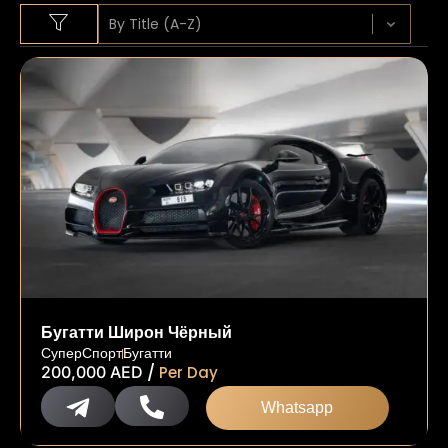
Sort content
SORT BY
Бугатти Широн Чёрный
СуперСпорт
Бугатти
/
200,000
AED
Per Day
Whatsapp