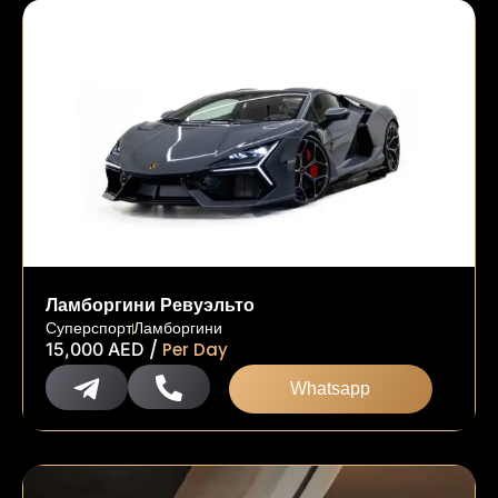
Ламборгини Ревуэльто
Суперспорт
Ламборгини
/
15,000
AED
Per Day
Whatsapp