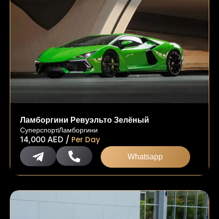
Ламборгини Ревуэльто Зелёный
Суперспорт
Ламборгини
/
14,000
AED
Per Day
Whatsapp