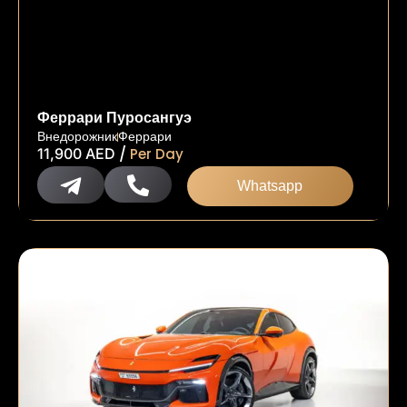
Феррари Пуросангуэ
Внедорожник
Феррари
/
11,900
AED
Per Day
Whatsapp