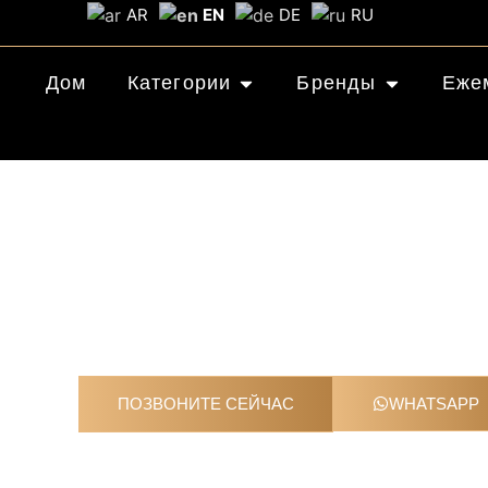
AR
EN
DE
RU
Дом
Категории
Бренды
Еже
П
Дубайский О
ПОЗВОНИТЕ СЕЙЧАС
WHATSAPP