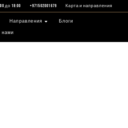
0 до 18:00
+971502001679
Карта и направления
Направления
Блоги
с нами
А
чениями