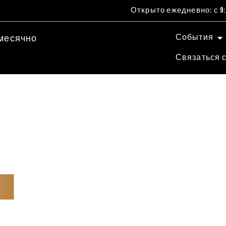
Открыто ежедневно: с 9:0
События
месячно
Связаться 
АЛЬМ ДЖУМЕЙР
стров В Форме Пальмы, Наполненный Роскошью И Развле