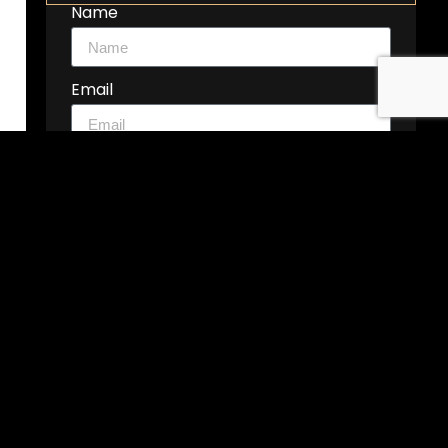
Name
Email
Phone Number
United
Arab
Message
Emirates
+971
Submit Now